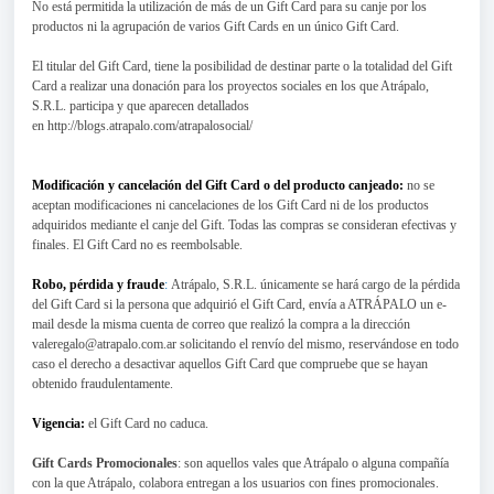
No está permitida la utilización de más de un Gift Card para su canje por los
productos ni la agrupación de varios Gift Cards en un único Gift Card.
El titular del Gift Card, tiene la posibilidad de destinar parte o la totalidad del Gift
Card a realizar una donación para los proyectos sociales en los que Atrápalo,
S.R.L. participa y que aparecen detallados
en
http://blogs.atrapalo.com/atrapalosocial/
Modificación y cancelación del Gift Card o del producto canjeado:
no se
aceptan modificaciones ni cancelaciones de los Gift Card ni de los productos
adquiridos mediante el canje del Gift. Todas las compras se consideran efectivas y
finales. El Gift Card no es reembolsable.
Robo, pérdida y fraude
:
Atrápalo, S.R.L. únicamente se hará cargo de la pérdida
del Gift Card si la persona que adquirió el Gift Card, envía a ATRÁPALO un e-
mail desde la misma cuenta de correo que realizó la compra a la dirección
valeregalo@atrapalo.com.ar solicitando el renvío del mismo, reservándose en todo
caso el derecho a desactivar aquellos Gift Card que compruebe que se hayan
obtenido fraudulentamente.
Vigencia:
el Gift Card no caduca.
Gift Cards Promocionales
: son aquellos vales que Atrápalo o alguna compañía
con la que Atrápalo, colabora entregan a los usuarios con fines promocionales.