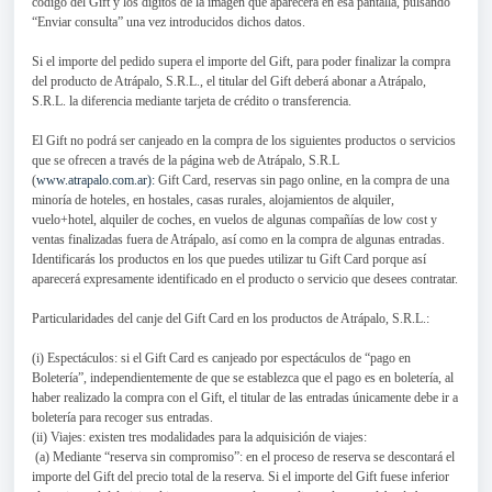
código del Gift y los dígitos de la imagen que aparecerá en esa pantalla, pulsando
“Enviar consulta” una vez introducidos dichos datos.
Si el importe del pedido supera el importe del Gift, para poder finalizar la compra
del producto de Atrápalo, S.R.L., el titular del Gift deberá abonar a Atrápalo,
S.R.L. la diferencia mediante tarjeta de crédito o transferencia.
El Gift no podrá ser canjeado en la compra de los siguientes productos o servicios
que se ofrecen a través de la página web de Atrápalo, S.R.L
(
www.atrapalo.com.ar):
Gift Card, reservas sin pago online, en la compra de una
minoría de hoteles, en hostales, casas rurales, alojamientos de alquiler,
vuelo+hotel, alquiler de coches, en vuelos de algunas compañías de low cost y
ventas finalizadas fuera de Atrápalo, así como en la compra de algunas entradas.
Identificarás los productos en los que puedes utilizar tu Gift Card porque así
aparecerá expresamente identificado en el producto o servicio que desees contratar.
Particularidades del canje del Gift Card en los productos de Atrápalo, S.R.L.:
(i) Espectáculos: si el Gift Card es canjeado por espectáculos de “pago en
Boletería”, independientemente de que se establezca que el pago es en boletería, al
haber realizado la compra con el Gift, el titular de las entradas únicamente debe ir a
boletería para recoger sus entradas.
(ii) Viajes: existen tres modalidades para la adquisición de viajes:
(a) Mediante “reserva sin compromiso”: en el proceso de reserva se descontará el
importe del Gift del precio total de la reserva. Si el importe del Gift fuese inferior