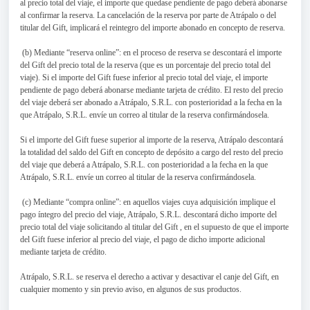
al precio total del viaje, el importe que quedase pendiente de pago deberá abonarse
al confirmar la reserva. La cancelación de la reserva por parte de Atrápalo o del
titular del Gift, implicará el reintegro del importe abonado en concepto de reserva.
(b) Mediante “reserva online”: en el proceso de reserva se descontará el importe
del Gift del precio total de la reserva (que es un porcentaje del precio total del
viaje). Si el importe del Gift fuese inferior al precio total del viaje, el importe
pendiente de pago deberá abonarse mediante tarjeta de crédito. El resto del precio
del viaje deberá ser abonado a Atrápalo, S.R.L. con posterioridad a la fecha en la
que Atrápalo, S.R.L. envíe un correo al titular de la reserva confirmándosela.
Si el importe del Gift fuese superior al importe de la reserva, Atrápalo descontará
la totalidad del saldo del Gift en concepto de depósito a cargo del resto del precio
del viaje que deberá a Atrápalo, S.R.L. con posterioridad a la fecha en la que
Atrápalo, S.R.L. envíe un correo al titular de la reserva confirmándosela.
(c) Mediante “compra online”: en aquellos viajes cuya adquisición implique el
pago íntegro del precio del viaje, Atrápalo, S.R.L. descontará dicho importe del
precio total del viaje solicitando al titular del Gift , en el supuesto de que el importe
del Gift fuese inferior al precio del viaje, el pago de dicho importe adicional
mediante tarjeta de crédito.
Atrápalo, S.R.L. se reserva el derecho a activar y desactivar el canje del Gift, en
cualquier momento y sin previo aviso, en algunos de sus productos.