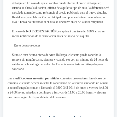
del alquiler. En caso de que el cambio pueda afectar el precio del alquiler;
cuando se altera la duración, oficina de alquiler o tipo de auto, la diferencia será
calculada tomando como referencia el precio publicado para el nuevo alquiler.
Rentalcars (en colaboración con Atrápalo) no puede efectuar reembolsos por
días u horas no utilizadas si el auto se devuelve antes de la hora estipulada.
En caso de
NO PRESENTACIÓN,
se aplicará una tasa del 100% si no se
recibe notificación de la cancelación antes del inicio del alquiler.
- Resto de proveedores
Si no se trata de una oferta de Auto Hallazgo, el cliente puede cancelar la
reserva sin ningún costo, siempre y cuando sea con un mínimo de 24 horas de
antelación a la entrega del vehículo. Deberás contactarte con Atrápalo para
solicitarlo.
Las
modificaciones no están permitidas
con estos proveedores. En el caso de
cambios, el cliente deberá solicitar la cancelación de la reserva enviando un e-mail
a autos@atrapalo.com.ar o llamando al 0800-345-0014 de lunes a viernes de 8.00
a 24.00 horas, sábados a domingos y festivos de 11.00 a 20.00 horas, y efectuar
una nueva según la disponibilidad del momento.