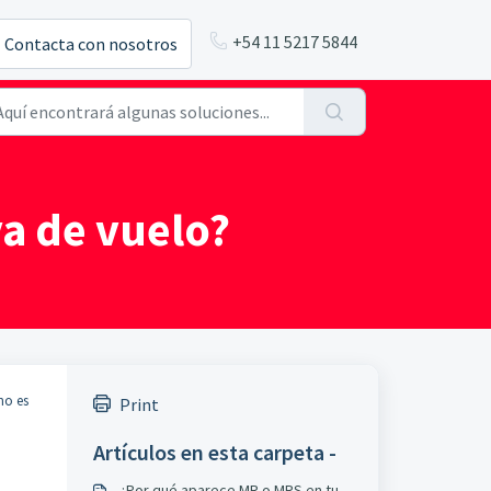
+54 11 5217 5844
Contacta con nosotros
a de vuelo?
no es
Print
Artículos en esta carpeta -
¿Por qué aparece MR o MRS en tu