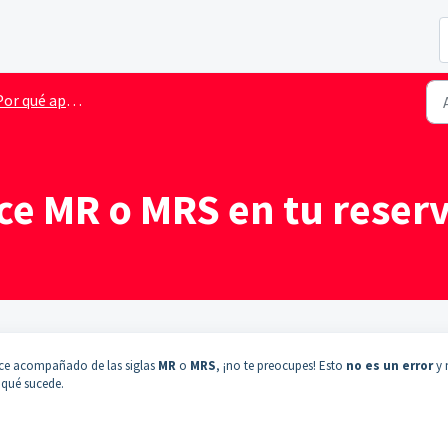
é aparece MR o MRS en tu reserva de vuelo?
ce MR o MRS en tu reserv
ece acompañado de las siglas
MR
o
MRS
, ¡no te preocupes! Esto
no es un error
y 
 qué sucede.