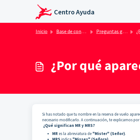
Ir al contenido principal
Centro Ayuda
Inicio
Base de conocimientos
Preguntas generales
¿Por qu
¿Por qué apare
Si has notado que tu nombre en la reserva de vuelo apar
necesario modificarlo. A continuación, te explicamos por
¿Qué significan MR y MRS?
MR
es la abreviatura de
"Mister" (Señor)
.
MRS
indica
"Misses" (Señora)
.