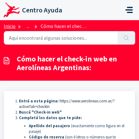
Ir al contenido principal
Centro Ayuda
Inicio
...
Cómo hacer el check-in web en Aerolíneas Argentinas:
Cómo hacer el check-in web en
Aerolíneas Argentinas:
Entrá a esta página:
https://www.aerolineas.com.ar/?
activeTab=checkIn
Buscá "Check-in web"
Completá los datos que te pide:
Apellido del pasajero
(exactamente como figura en el
pasaje)
Código de reserva
(son 6 letras o números que te